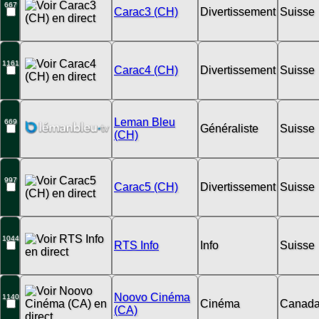
667
Carac3 (CH)
Divertissement
Suisse
1161
Carac4 (CH)
Divertissement
Suisse
Leman Bleu
669
Généraliste
Suisse
(CH)
997
Carac5 (CH)
Divertissement
Suisse
1044
RTS Info
Info
Suisse
Noovo Cinéma
1140
Cinéma
Canad
(CA)