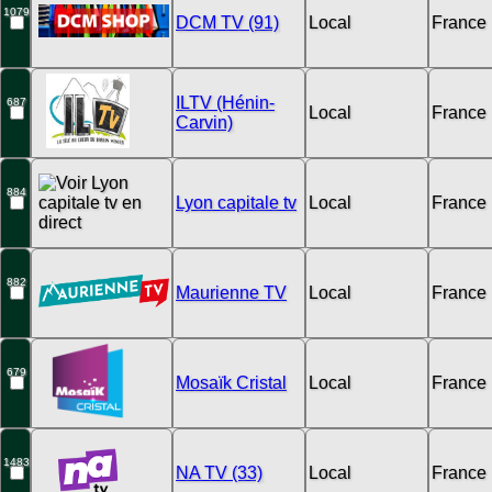
1079
DCM TV (91)
Local
France
ILTV (Hénin-
687
Local
France
Carvin)
884
Lyon capitale tv
Local
France
882
Maurienne TV
Local
France
679
Mosaïk Cristal
Local
France
1483
NA TV (33)
Local
France