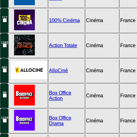
717
100% Cinéma
Cinéma
France
1263
Action Totale
Cinéma
France
987
AlloCiné
Cinéma
France
Box Office
99
Cinéma
France
Action
Box Office
1224
Cinéma
France
Drama