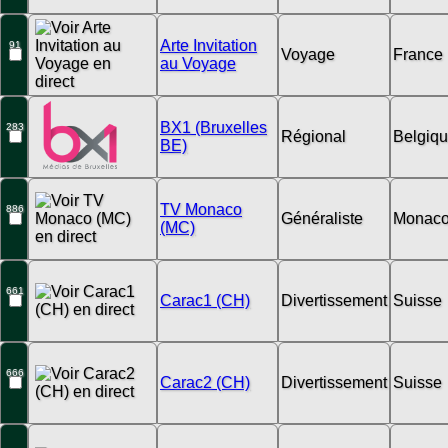
Arte Invitation
91
Voyage
France
au Voyage
BX1 (Bruxelles
283
Régional
Belgiq
BE)
TV Monaco
886
Généraliste
Monac
(MC)
661
Carac1 (CH)
Divertissement
Suisse
666
Carac2 (CH)
Divertissement
Suisse