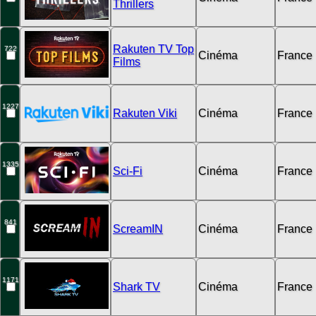
Thrillers
Rakuten TV Top
722
Cinéma
France
Films
1227
Rakuten Viki
Cinéma
France
1335
Sci-Fi
Cinéma
France
841
ScreamIN
Cinéma
France
1171
Shark TV
Cinéma
France