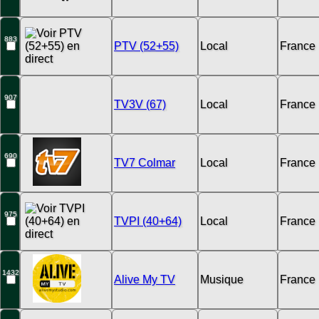
883
PTV (52+55)
Local
France
907
TV3V (67)
Local
France
690
TV7 Colmar
Local
France
975
TVPI (40+64)
Local
France
1432
Alive My TV
Musique
France