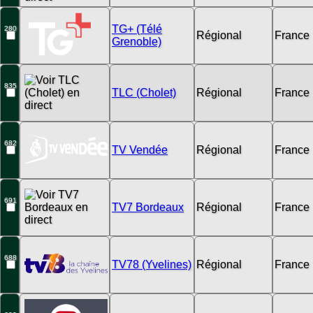
TG+ (Télé
280
Régional
France
Grenoble)
835
TLC (Cholet)
Régional
France
682
TV Vendée
Régional
France
691
TV7 Bordeaux
Régional
France
688
TV78 (Yvelines)
Régional
France