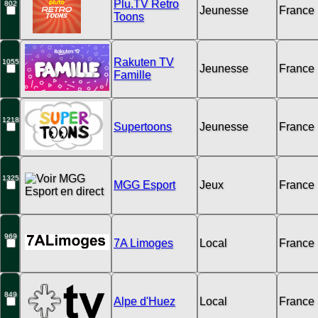
Plu.TV Retro
802
Jeunesse
France
Toons
Rakuten TV
1055
Jeunesse
France
Famille
1218
Supertoons
Jeunesse
France
1325
MGG Esport
Jeux
France
969
7A Limoges
Local
France
849
Alpe d'Huez
Local
France