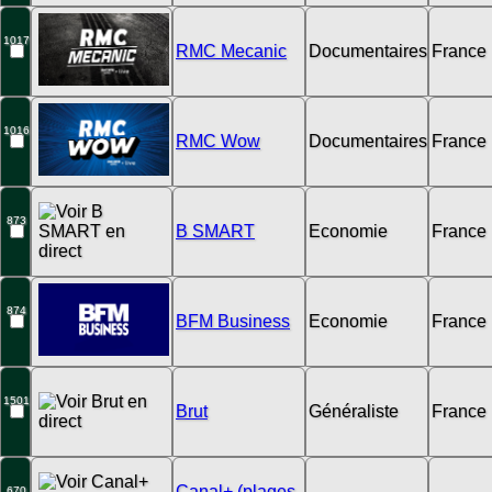
1017
RMC Mecanic
Documentaires
France
1016
RMC Wow
Documentaires
France
873
B SMART
Economie
France
874
BFM Business
Economie
France
1501
Brut
Généraliste
France
Canal+ (plages
670