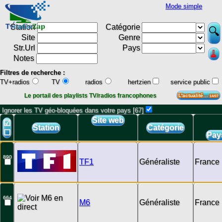
Mode simple
Station
Catégorie
Site
Genre
Str.Url
Pays
Notes
Filtres de recherche :
TV+radios
TV
radios
hertzien
service public
Le portail des playlists TV/radios francophones
L'actualité…
14/07
Ignorer les TV géo-bloquées dans votre pays [67]
Site web
☑
Station
Catégorie
☐
Pay
890
TF1
Généraliste
France
664
M6
Généraliste
France