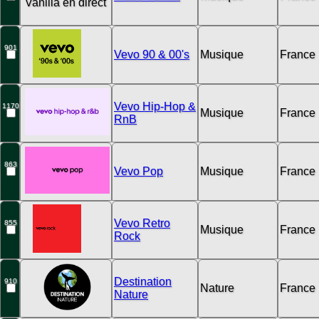
901
Vevo 90 & 00's
Musique
France
Vevo Hip-Hop &
1170
Musique
France
RnB
863
Vevo Pop
Musique
France
Vevo Retro
855
Musique
France
Rock
Destination
910
Nature
France
Nature