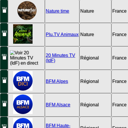
704
Nature time
Nature
France
833
Plu.TV Animaux
Nature
France
20 Minutes TV
681
Régional
France
(IdF)
732
BFM Alpes
Régional
France
730
BFM Alsace
Régional
France
BFM Haute-
971