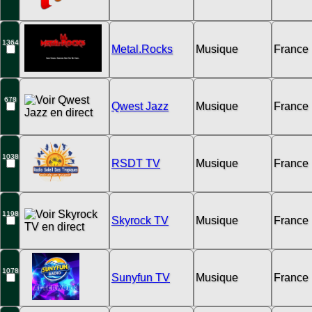
1364
Metal.Rocks
Musique
France
678
Qwest Jazz
Musique
France
1038
RSDT TV
Musique
France
1198
Skyrock TV
Musique
France
1078
Sunyfun TV
Musique
France