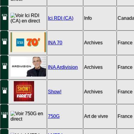
675
Ici RDI (CA)
Info
Canad
935
INA 70
Archives
France
723
INA Ardivision
Archives
France
716
Show!
Archives
France
1101
750G
Art de vivre
France