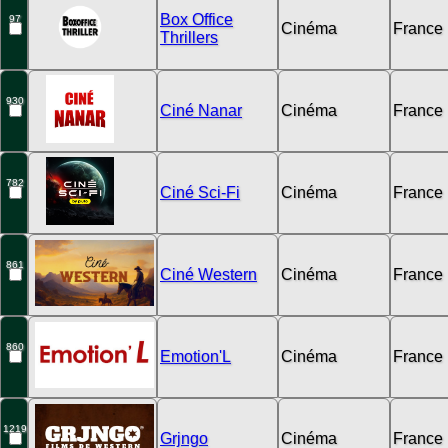
Box Office
97
Cinéma
France
Thrillers
930
Ciné Nanar
Cinéma
France
782
Ciné Sci-Fi
Cinéma
France
861
Ciné Western
Cinéma
France
860
Emotion'L
Cinéma
France
1219
Grjngo
Cinéma
France