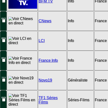
BFM TV
Info
France
642
CNews
Info
France
899
LCI
Info
France
834
France Info
Info
France
737
Novo19
Généraliste
France
TF1 Séries
649
Séries-Films
France
Films