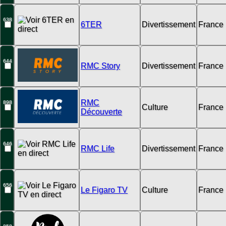
638
6TER
Divertissement
France
644
RMC Story
Divertissement
France
RMC
898
Culture
France
Découverte
646
RMC Life
Divertissement
France
656
Le Figaro TV
Culture
France