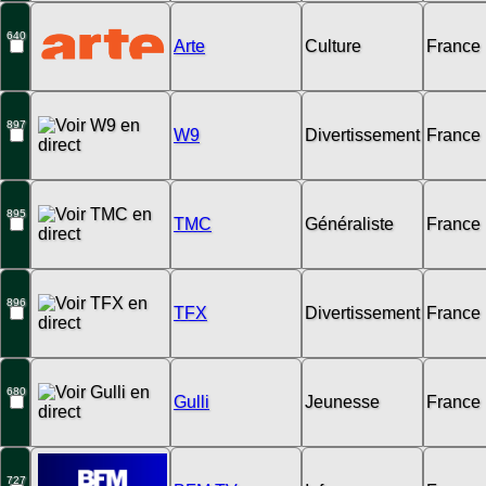
640
Arte
Culture
France
897
W9
Divertissement
France
895
TMC
Généraliste
France
896
TFX
Divertissement
France
680
Gulli
Jeunesse
France
727