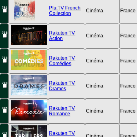
Plu.TV French
781
Cinéma
France
Collection
Rakuten TV
713
Cinéma
France
Action
Rakuten TV
714
Cinéma
France
Comédies
Rakuten TV
718
Cinéma
France
Drames
Rakuten TV
845
Cinéma
France
Romance
Rakuten TV
721
Cinéma
France