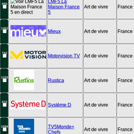
LMF5 La
650
Maison France
Art de vivre
France
5
1362
Mieux
Art de vivre
France
742
Motorvision TV
Art de vivre
France
1220
Rustica
Art de vivre
France
972
Système D
Art de vivre
France
TV5Monde+
1094
Art de vivre
France
Chefs