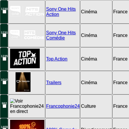
Sony One Hits
1230
Cinéma
France
Action
Sony One Hits
1231
Cinéma
France
Comédie
1235
Top Action
Cinéma
France
1012
Trailers
Cinéma
France
962
Francophonie24
Culture
France
1409