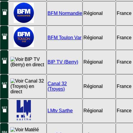
729
BFM Normandie
Régional
France
639
BFM Toulon Var
Régional
France
672
BIP TV (Berry)
Régional
France
Canal 32
647
Régional
France
(Troyes)
977
LMtv Sarthe
Régional
France
684