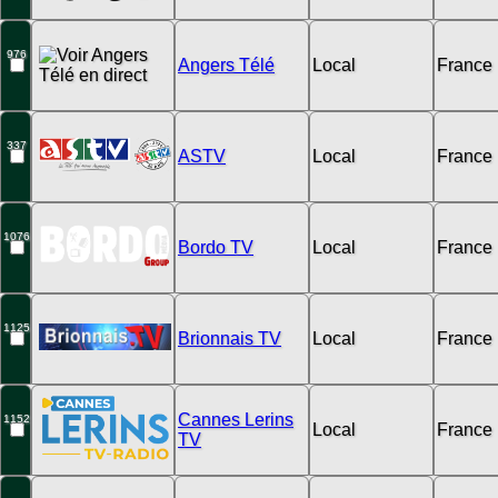
976
Angers Télé
Local
France
337
ASTV
Local
France
1076
Bordo TV
Local
France
1125
Brionnais TV
Local
France
Cannes Lerins
1152
Local
France
TV