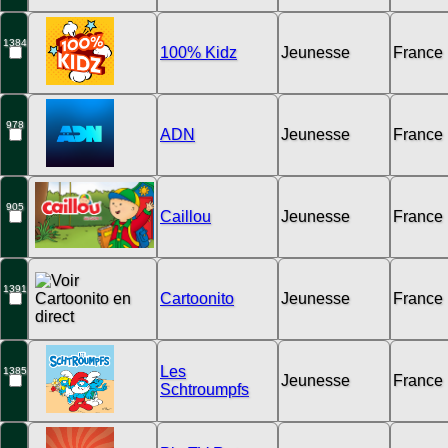
1384
100% Kidz
Jeunesse
France
978
ADN
Jeunesse
France
905
Caillou
Jeunesse
France
1391
Cartoonito
Jeunesse
France
Les
1385
Jeunesse
France
Schtroumpfs