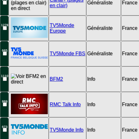
Généraliste
France
en clair)
TV5Monde
1278
Généraliste
France
Europe
665
TV5Monde FBS
Généraliste
France
1110
BFM2
Info
France
869
RMC Talk Info
Info
France
673
TV5Monde Info
Info
France