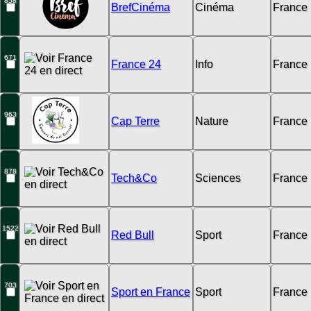
858
BrefCinéma
Cinéma
France
671
France 24
Info
France
963
Cap Terre
Nature
France
878
Tech&Co
Sciences
France
1522
Red Bull
Sport
France
703
Sport en France
Sport
France