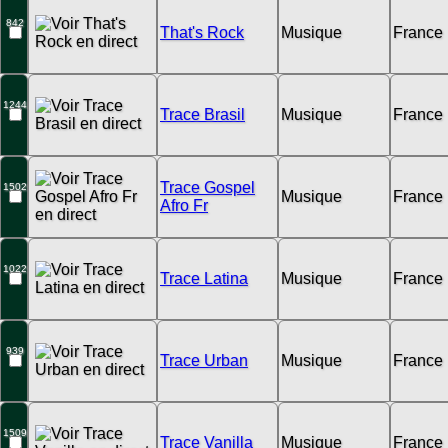
842
That's Rock
Musique
France
1244
Trace Brasil
Musique
France
Trace Gospel
1502
Musique
France
Afro Fr
1022
Trace Latina
Musique
France
939
Trace Urban
Musique
France
1509
Trace Vanilla
Musique
France