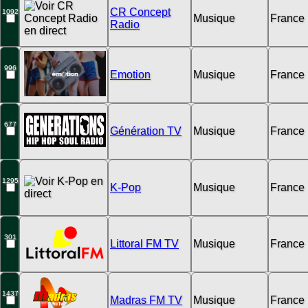
CR Concept
1092
Musique
France
Radio
996
Emotion
Musique
France
677
Génération TV
Musique
France
1295
K-Pop
Musique
France
301
Littoral FM TV
Musique
France
1437
Madras FM TV
Musique
France