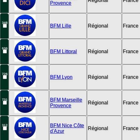
Régional
France
Provence
348
BFM Lille
Régional
France
636
BFM Littoral
Régional
France
726
BFM Lyon
Régional
France
BFM Marseille
731
Régional
France
Provence
BFM Nice Côte
312
Régional
France
d'Azur