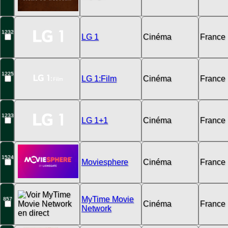
1232
LG 1
Cinéma
France
1225
LG 1:Film
Cinéma
France
1233
LG 1+1
Cinéma
France
1524
Moviesphere
Cinéma
France
MyTime Movie
857
Cinéma
France
Network