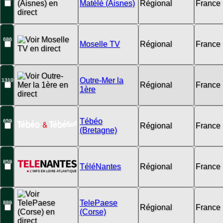
Matélé (Aisnes)
Régional
France
686
Moselle TV
Régional
France
Outre-Mer la
1310
Régional
France
1ère
Tébéo
659
Régional
France
(Bretagne)
859
TéléNantes
Régional
France
TelePaese
889
Régional
France
(Corse)