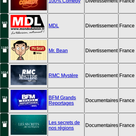
100% Comedy
Divertissement
France
943
MDL
Divertissement
France
1190
Mr. Bean
Divertissement
France
1014
RMC Mystère
Divertissement
France
BFM Grands
724
Documentaires
France
Reportages
Les secrets de
442
Documentaires
France
nos régions