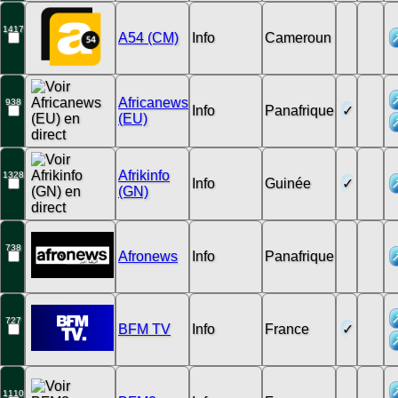
1417
A54 (CM)
Info
Cameroun
Africanews
938
Info
Panafrique
(EU)
Afrikinfo
1328
Info
Guinée
(GN)
738
Afronews
Info
Panafrique
727
BFM TV
Info
France
1110