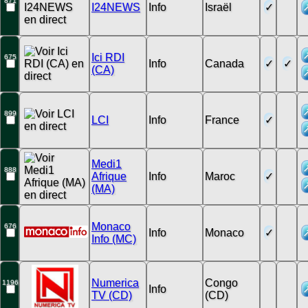
871
I24NEWS
Info
Israël
Ici RDI
675
Info
Canada
(CA)
899
LCI
Info
France
Medi1
888
Afrique
Info
Maroc
(MA)
Monaco
676
Info
Monaco
Info (MC)
Numerica
Congo
1196
Info
TV (CD)
(CD)