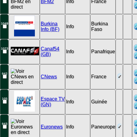
BFM2
Info
France
Burkina
Burkina
1049
Info
Info (BF)
Faso
Canaf54
1073
Info
Panafrique
(GB)
642
CNews
Info
France
Espace TV
105
Info
Guinée
(GN)
643
Euronews
Info
Paneurope