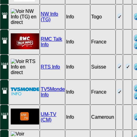
NW Info
960
Info
Togo
(TG)
RMC Talk
869
Info
France
Info
1044
RTS Info
Info
Suisse
TV5Monde
673
Info
France
Info
UM-TV
1313
Info
Cameroun
(CM)