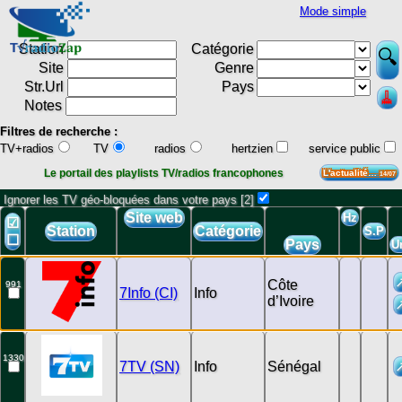
Mode simple
Station
Catégorie
Site
Genre
Str.Url
Pays
Notes
Filtres de recherche :
TV+radios
TV
radios
hertzien
service public
Le portail des playlists TV/radios francophones
L'actualité…
14/07
Ignorer les TV géo-bloquées dans votre pays [2]
Site web
Hz
☑
Station
Catégorie
S.P
☐
Pays
Ur
Côte
991
7Info (CI)
Info
d’Ivoire
1330
7TV (SN)
Info
Sénégal