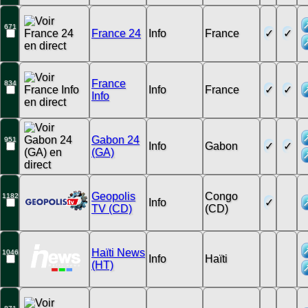
671
France 24
Info
France
France
834
Info
France
Info
Gabon 24
951
Info
Gabon
(GA)
Geopolis
Congo
1182
Info
TV (CD)
(CD)
Haïti News
1046
Info
Haïti
(HT)