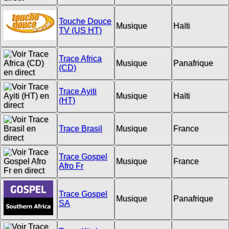
Touche Douce
Musique
Haïti
TV (US HT)
Trace Africa
Musique
Panafrique
(CD)
Trace Ayiti
Musique
Haïti
(HT)
Trace Brasil
Musique
France
Trace Gospel
Musique
France
Afro Fr
Trace Gospel
Musique
Panafrique
SA