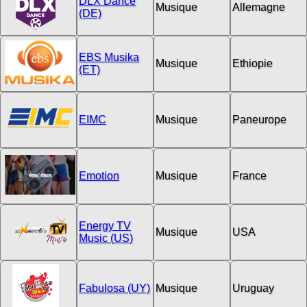
DLX Dance
Musique
Allemagne
(DE)
EBS Musika
Musique
Ethiopie
(ET)
EIMC
Musique
Paneurope
Emotion
Musique
France
Energy TV
Musique
USA
Music (US)
Fabulosa (UY)
Musique
Uruguay