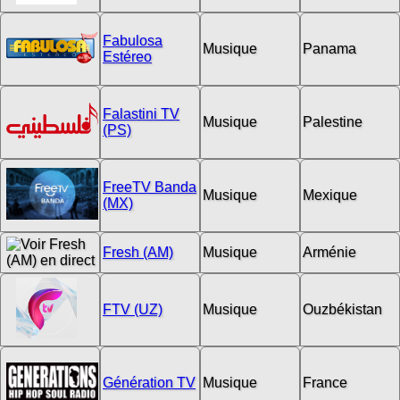
Fabulosa
Musique
Panama
Estéreo
Falastini TV
Musique
Palestine
(PS)
FreeTV Banda
Musique
Mexique
(MX)
Fresh (AM)
Musique
Arménie
FTV (UZ)
Musique
Ouzbékistan
Génération TV
Musique
France