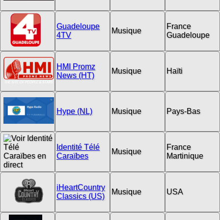
Guadeloupe
France
Musique
4TV
Guadeloupe
HMI Promz
Musique
Haïti
News (HT)
Hype (NL)
Musique
Pays-Bas
Identité Télé
France
Musique
Caraïbes
Martinique
iHeartCountry
Musique
USA
Classics (US)