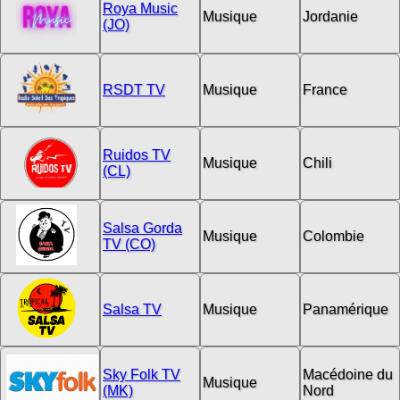
Roya Music
Musique
Jordanie
(JO)
RSDT TV
Musique
France
Ruidos TV
Musique
Chili
(CL)
Salsa Gorda
Musique
Colombie
TV (CO)
Salsa TV
Musique
Panamérique
Sky Folk TV
Macédoine du
Musique
(MK)
Nord