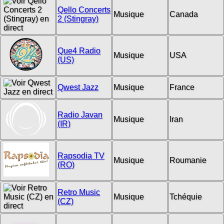
Qello Concerts
Musique
Canada
2 (Stingray)
Que4 Radio
Musique
USA
(US)
Qwest Jazz
Musique
France
Radio Javan
Musique
Iran
(IR)
Rapsodia TV
Musique
Roumanie
(RO)
Retro Music
Musique
Tchéquie
(CZ)