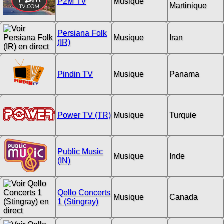
P2M TV
Musique
Martinique
Persiana Folk
Musique
Iran
(IR)
Pindin TV
Musique
Panama
Power TV (TR)
Musique
Turquie
Public Music
Musique
Inde
(IN)
Qello Concerts
Musique
Canada
1 (Stingray)