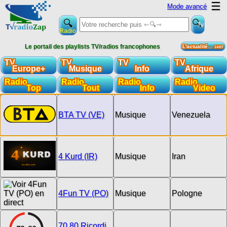
☰
Mode avancé
Tv
Radio
Le portail des playlists TV/radios francophones
L'actualité…
14/07
TV
TV
TV
TV
Europe+
Musique
Info
Afrique
Radio
Radio
Radio
Radio
Top
Tout
Info
Video
BTA TV (VE)
Musique
Venezuela
4 Kurd (IR)
Musique
Iran
4Fun TV (PO)
Musique
Pologne
70 80 Ricordi