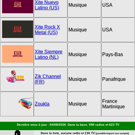
Xite Nuevo
Musique
USA
Latino (US)
Xite Rock X
Musique
USA
Metal (US)
Xite Siempre
Musique
Pays-Bas
Latino (NL)
Zik Channel
Musique
Panafrique
(FR)
France
Zoukla
Musique
Martinique
Dernière mise à jour : 04/08/2026. Dans la base, 598 radios et 623 TV
🏠
Dans la liste, aucune radio et 136 TV
(possible import non compté)