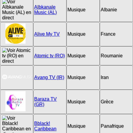
Albkanale
Musique
Albanie
Music (AL)
Alive My TV
Musique
France
Atomic tv (RO)
Musique
Roumanie
Avang TV (IR)
Musique
Iran
Baraza TV
Musique
Grèce
(GR)
Bblack!
Musique
Panafrique
Caribbean