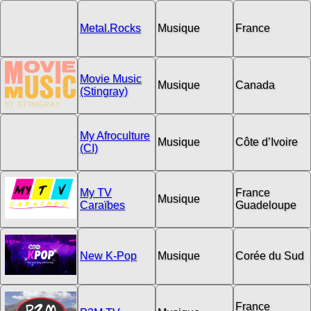
Metal.Rocks
Musique
France
Movie Music
Musique
Canada
(Stingray)
My Afroculture
Musique
Côte d’Ivoire
(CI)
My TV
France
Musique
Caraïbes
Guadeloupe
New K-Pop
Musique
Corée du Sud
France