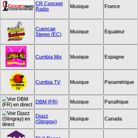
CR Concept
Musique
France
Radio
Cuencae
Musique
Equateur
Stereo (EC)
Cumbia Mix
Musique
Espagne
Cumbia TV
Musique
Panamérique
DBM (FR)
Musique
Panafrique
Djazz
Musique
Canada
(Stingray)