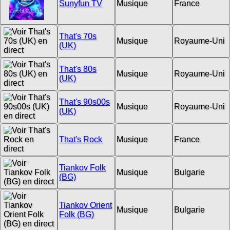
Sunyfun TV
Musique
France
That's 70s
Musique
Royaume-Uni
(UK)
That's 80s
Musique
Royaume-Uni
(UK)
That's 90s00s
Musique
Royaume-Uni
(UK)
That's Rock
Musique
France
Tiankov Folk
Musique
Bulgarie
(BG)
Tiankov Orient
Musique
Bulgarie
Folk (BG)