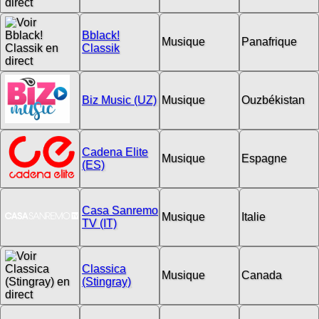
Bblack!
Musique
Panafrique
Classik
Biz Music (UZ)
Musique
Ouzbékistan
Cadena Elite
Musique
Espagne
(ES)
Casa Sanremo
Musique
Italie
TV (IT)
Classica
Musique
Canada
(Stingray)