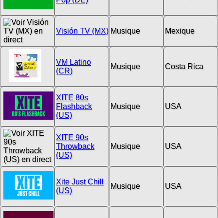
Visión TV (MX)
Musique
Mexique
VM Latino
Musique
Costa Rica
(CR)
XITE 80s
Flashback
Musique
USA
(US)
XITE 90s
Throwback
Musique
USA
(US)
Xite Just Chill
Musique
USA
(US)