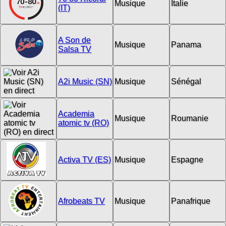
Musique
Italie
(IT)
A Son de
Musique
Panama
Salsa TV
A2i Music (SN)
Musique
Sénégal
Academia
Musique
Roumanie
atomic tv (RO)
Activa TV (ES)
Musique
Espagne
Afrobeats TV
Musique
Panafrique