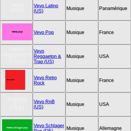
Vevo Latino
Musique
Panamérique
(US)
Vevo Pop
Musique
France
Vevo
Reggaeton &
Musique
USA
Trap (US)
Vevo Retro
Musique
France
Rock
Vevo RnB
Musique
USA
(US)
Vevo Schlager
Musique
Allemagne
Pop (DE)