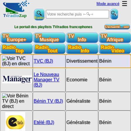
☰
Mode avancé
Tv
Radio
Le portail des playlists TV/radios francophones
L'actualité…
14/07
TV
TV
TV
TV
Europe+
Musique
Info
Afrique
Radio
Radio
Radio
Radio
Top
Tout
Info
Video
TVC (BJ)
Divertissement
Bénin
Le Nouveau
Manager TV
Economie
Bénin
(BJ)
Bénin TV (BJ)
Généraliste
Bénin
Etélé (BJ)
Généraliste
Bénin