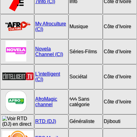
7Info (CI)
Info
Côte d’Ivoire
My Afroculture
Musique
Côte d’Ivoire
(CI)
Novela
Séries-Films
Côte d’Ivoire
Channel (CI)
L'intelligent
Sociétal
Côte d’Ivoire
(CI)
AfroMagic
ϟϟϟ Sans
Côte d’Ivoire
channel
catégorie
RTD (DJ)
Généraliste
Djibouti