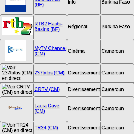
Info
Burkina Faso
(BF)
RTB2 Hauts-
Régional
Burkina Faso
Basins (BF)
MyTV Channel
Cinéma
Cameroun
(CM)
237Infos (CM)
Divertissement
Cameroun
CRTV (CM)
Divertissement
Cameroun
Laura Dave
Divertissement
Cameroun
(CM)
TR24 (CM)
Divertissement
Cameroun