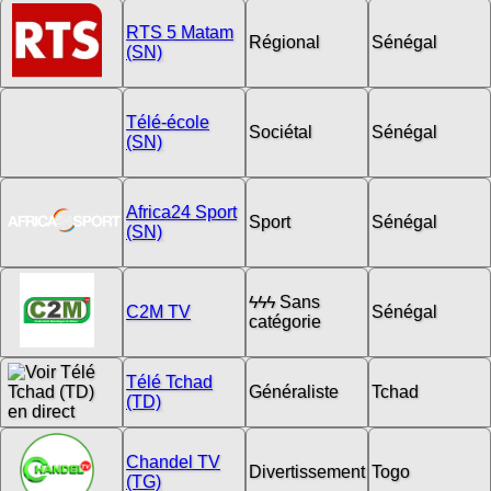
RTS 5 Matam
Régional
Sénégal
(SN)
Télé-école
Sociétal
Sénégal
(SN)
Africa24 Sport
Sport
Sénégal
(SN)
ϟϟϟ Sans
C2M TV
Sénégal
catégorie
Télé Tchad
Généraliste
Tchad
(TD)
Chandel TV
Divertissement
Togo
(TG)