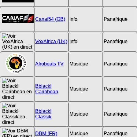
Canaf54 (GB)
Info
Panafrique
VoxAfrica (UK)
Info
Panafrique
Afrobeats TV
Musique
Panafrique
Bblack!
Musique
Panafrique
Caribbean
Bblack!
Musique
Panafrique
Classik
DBM (FR)
Musique
Panafrique