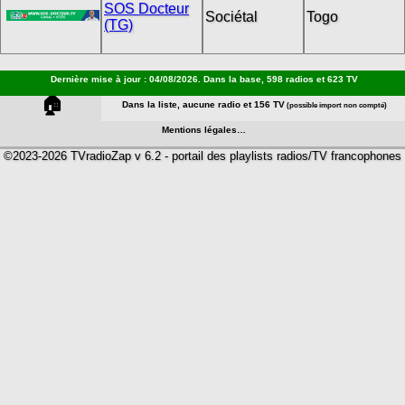
SOS Docteur
Sociétal
Togo
(TG)
Dernière mise à jour : 04/08/2026. Dans la base, 598 radios et 623 TV
🏠
Dans la liste, aucune radio et 156 TV
(possible import non compté)
Mentions légales…
©2023-2026 TVradioZap v 6.2 - portail des playlists radios/TV francophones