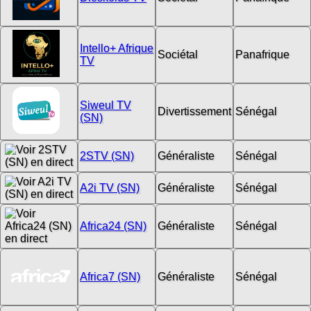
Intello+ Afrique
Sociétal
Panafrique
TV
Siweul TV
Divertissement
Sénégal
(SN)
2STV (SN)
Généraliste
Sénégal
A2i TV (SN)
Généraliste
Sénégal
Africa24 (SN)
Généraliste
Sénégal
Africa7 (SN)
Généraliste
Sénégal