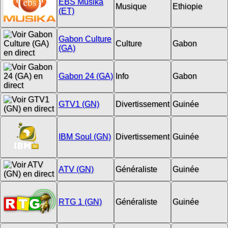
EBS Musika
Musique
Ethiopie
(ET)
Gabon Culture
Culture
Gabon
(GA)
Gabon 24 (GA)
Info
Gabon
GTV1 (GN)
Divertissement
Guinée
IBM Soul (GN)
Divertissement
Guinée
ATV (GN)
Généraliste
Guinée
RTG 1 (GN)
Généraliste
Guinée