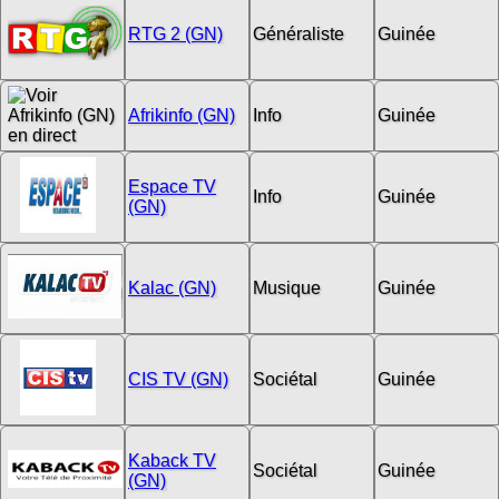
RTG 2 (GN)
Généraliste
Guinée
Afrikinfo (GN)
Info
Guinée
Espace TV
Info
Guinée
(GN)
Kalac (GN)
Musique
Guinée
CIS TV (GN)
Sociétal
Guinée
Kaback TV
Sociétal
Guinée
(GN)