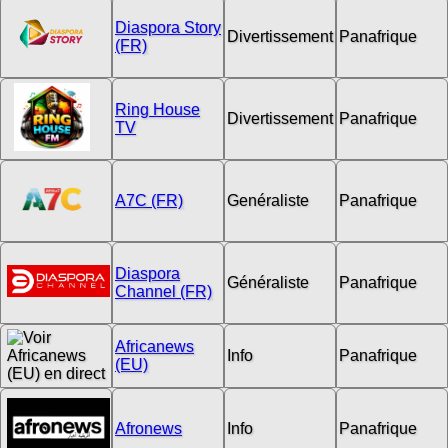
Diaspora Story
Divertissement
Panafrique
(FR)
Ring House
Divertissement
Panafrique
TV
A7C (FR)
Genéraliste
Panafrique
Diaspora
Généraliste
Panafrique
Channel (FR)
Africanews
Info
Panafrique
(EU)
Afronews
Info
Panafrique