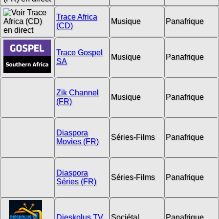
Trace Africa
Musique
Panafrique
(CD)
Trace Gospel
Musique
Panafrique
SA
Zik Channel
Musique
Panafrique
(FR)
Diaspora
Séries-Films
Panafrique
Movies (FR)
Diaspora
Séries-Films
Panafrique
Séries (FR)
Dieskolus TV
Sociétal
Panafrique