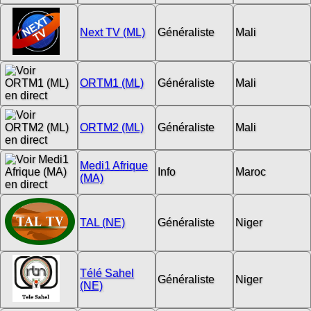
Next TV (ML)
Généraliste
Mali
ORTM1 (ML)
Généraliste
Mali
ORTM2 (ML)
Généraliste
Mali
Medi1 Afrique
Info
Maroc
(MA)
TAL (NE)
Généraliste
Niger
Télé Sahel
Généraliste
Niger
(NE)